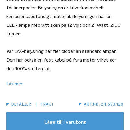
för linerpooler. Belysningen är tillverkad av helt
korrosionsbeständigt material. Belysningen har en
LED-lampa med vitt sken på 12 Volt och 21 Watt. 2100
Lumen.
Vår LYX-belysning har fler dioder än standardlampan.
Den har också en fast kabel på fyra meter vilket gör
den 100% vattentät.
Läs mer
Kabelrör och kopplingsdosa ingår. Transformator ingår
ej.
DETALJER
FRAKT
ART.NR. 24.650.120
Poolbelysning
Lägg till i varukorg
Ett belysningspaket till din pool är en liten kostnad i