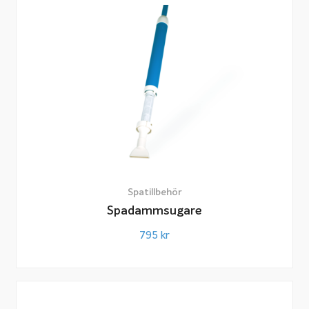
Spatillbehör
Spadammsugare
795
kr