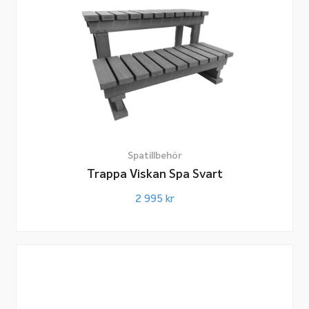
Sittkudde för bäst massageupplevelse
Vissa upplever att de inte sitter optimalt i
spabadssätena trots att de har huvudet ovanför
vattenlinjen. Det kan helt enkelt handla om att man får
sitta och spänna sig för att inte få vatten upp i
ansiktet, eller att massagen inte riktigt kommer åt på
rätt ställen. Även då kan sittkuddar vara en bra lösning
för att säkerställa att man kan sitta bekvämt och
Spatillbehör
Trappa Viskan Spa Svart
avslappnat och samtidigt få skön och effektiv
massage.
2 995
kr
Vi har även en sittkudde som inte behöver fyllas med
vatten. Du hittar den via länken nedan:
Sittkudde spabad Waterbrick