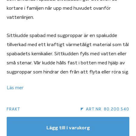
kortare i familjen når upp med huvudet ovanför
vattenlinjen.
Sittkudde spabad med sugproppar är en spakudde
tillverkad med ett kraftigt värmetåligt material som tål
spabadets kemikalier. Sittkudden fylls med vatten eller
små stenar. Vår kudde hålls fast i botten med hjälp av
sugproppar som hindrar den från att flyta eller röra sig.
Fastheten och storleken kan justeras med mängden
Läs mer
vatten i sittkudden. Ett tips om du fyller kudden med
vatten är att fylla den med kallvatten precis innan du
ska bada. Spakudden flyter då inte upp lika lätt
FRAKT
ART.NR. 80.200.540
eftersom kallt vatten har annan densitet än varmt
vatten. Enkelt förklarat väger en liter kallt vatten mer
Lägg till i varukorg
än en liter varmt vatten. Därför sjunker kudden lättare