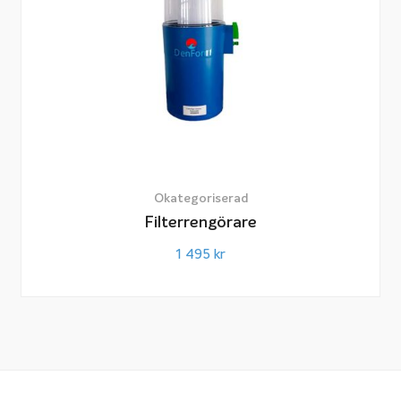
Okategoriserad
Filterrengörare
1 495
kr