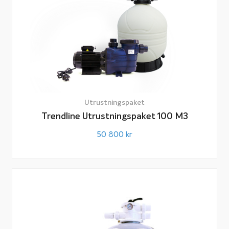
Baquacil PHMB 3 liter
Baquacil Shock 20 liter
Baquacil Check 3 liter
pH-Minus 3 Kg
pH-Plus 5 Kg
Baquacil Testset PHMB & pH
Alternativt
Utrustningspaket
Trendline Utrustningspaket 100 M3
Startpaket klor:
50 800
kr
Saniklar Maxi 2000 Pucks 10 kg
Saniklar pH Plus 5 kg
Saniklar pH Minus 3 kg
Saniklar Super Kleral 3 liter
Teststickor Klor pH Alkalinitet 50 st
Saniklar Super Boost Granular 2,5 kg