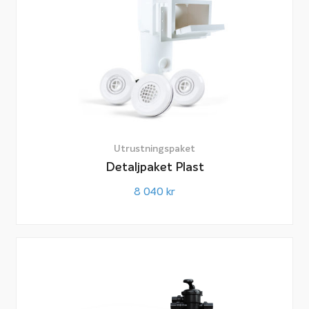
Ventil 50 mm inv limning
Nippel inv. lim x utv. gänga 50-63 x 1 1/2″
T-rör lim 50 mm inv.lim
Vinkel inv. lim 50 mm
PEM rör 50 mm rulle 30 m PN 10
T-rör för 50 mm PEM rör
Rak koppling för PEM 50 mm x 1 1/2″ inv. gänga
Utrustningspaket
Skarv vinkel för PEM rör 50 mm
Detaljpaket Plast
Lim för PVC rör, burk 250 ml
Gängtape
8 040
kr
Rörpaket för inkoppling av anslutningsdetaljer
Reparationssats för poolliner
Startpaket baquacil: