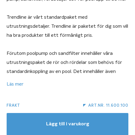
Trendline är vårt standardpaket med
utrustningsdetaljer. Trendline är paketet för dig som vill
ha bra produkter till ett förmånligt pris.
Förutom poolpump och sandfilter innehåller våra
utrustningspaket de rör och rördelar som behövs för
standardinkoppling av en pool. Det innehåller även
poolvårdsutrustning såsom borstar och håvar.
Läs mer
Du kan även välja om du vill ha baquacil eller klor i
FRAKT
ART.NR. 11.600.100
startpaketet av kemikalier som ingår i
utrustningspaketet.
Lägg till i varukorg