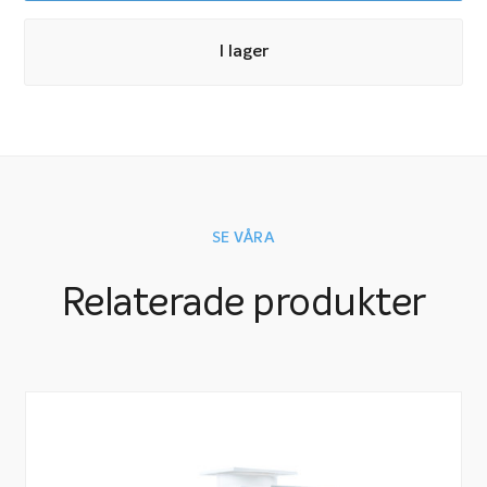
Innehåll i Trendline 30
Pump Hayward Star 0,36 kW 1-fas
I lager
Miami sandfilter 425P
ZeoAqua filtermedium
Teleskopstång
Bottensugmunstycke
SE VÅRA
Poolborste
Relaterade produkter
Lövhåv
Vinterplugg konisk expander för in-utlopp
Frysskyddsflaska Vinter 1 1/2″ och 2″ utv. gänga
Tryckrör PVC 50 mm. 5 meter