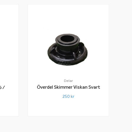
Delar
Överdel Skimmer Viskan Svart
ö /
250
kr