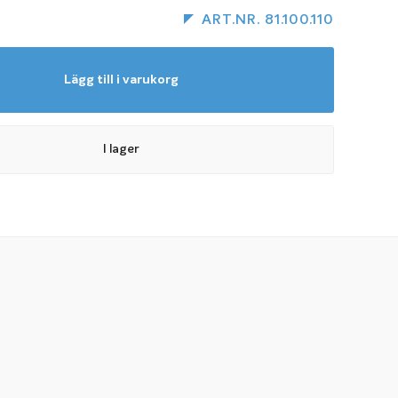
ART.NR. 81.100.110
Lägg till i varukorg
I lager