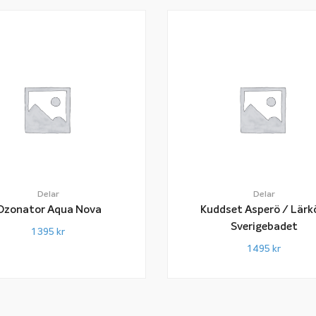
Delar
Delar
Ozonator Aqua Nova
Kuddset Asperö / Lärk
Sverigebadet
1 395
kr
1 495
kr