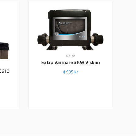
Delar
Extra Värmare 3 KW Viskan
X 210
4 995
kr