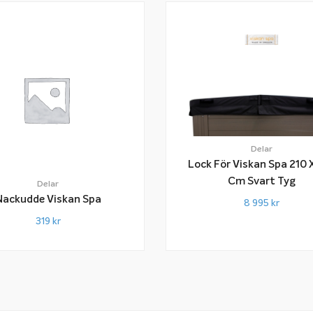
Delar
Lock För Viskan Spa 210 
Cm Svart Tyg
Delar
Nackudde Viskan Spa
8 995
kr
319
kr