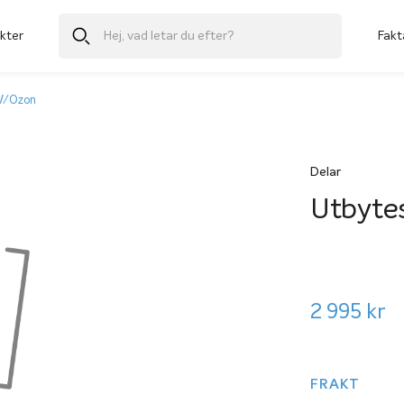
kter
Fakt
UV/Ozon
Delar
Utbyte
2 995
kr
FRAKT