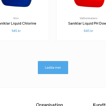
Klor
Vattenbalans
niklar Liquid Chlorine
Saniklar Liquid PH Do
945
kr
845
kr
Ladda mer
Organisation
Kundt