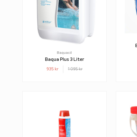
Baquacil
Baqua Plus 3 Liter
935
kr
1 095
kr