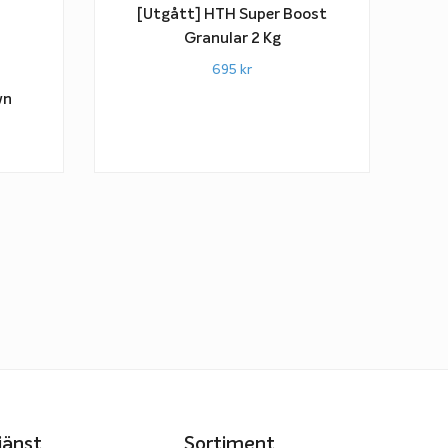
[Utgått] HTH Super Boost
Granular 2 Kg
695
kr
wn
jänst
Sortiment