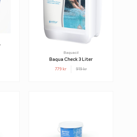
r
Baquacil
Baqua Check 3 Liter
779
kr
919
kr