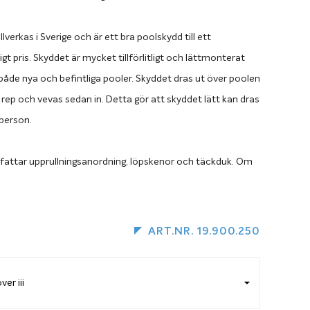
illverkas i Sverige och är ett bra poolskydd till ett
gt pris. Skyddet är mycket tillförlitligt och lättmonterat
 både nya och befintliga pooler. Skyddet dras ut över poolen
 rep och vevas sedan in. Detta gör att skyddet lätt kan dras
 person.
fattar upprullningsanordning, löpskenor och täckduk. Om
runt om poolen rekommenderar vi att du väljer en
 utväxling då träet drar åt sig fukt och skyddet annars
däcket. Önskar du byta till upprullning med utväxling lägger
ART.NR. 19.900.250
dukten i varukorgen tillsammans med den storlek på Miami
ar.
utväxling