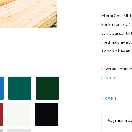
Miami Cover III t
konkurrenskrafti
samt passar till
med hjälp av ett
av och på av en
Leveransen inne
du har trädäck 
Läs mer
vevmekanism med
kan suga fast i 
FRAKT
du även den pro
Cover III du önsk
Upprullning med 