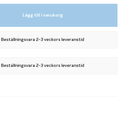
Lägg till i varukorg
l pool med trappa
l med trappa och vill installera ett Miami Cover III har du
antingen förlänger du skenorna förbi trappan eller så väljer
Beställningsvara 2-3 veckors leveranstid
skyddet med ett extra trappskydd.
ll Miami Cover III används om du inte vill förlänga
Beställningsvara 2-3 veckors leveranstid
örbi trappan. Trappskyddet monteras på det stora
ns för trappa 1,5 meter, Roman End 2,5 meter samt Roman
 att köpa ett Miami Cover III med extra trappskydd lägger
ddet och den storlek på Miami Cover III du önskar i
iami Cover III