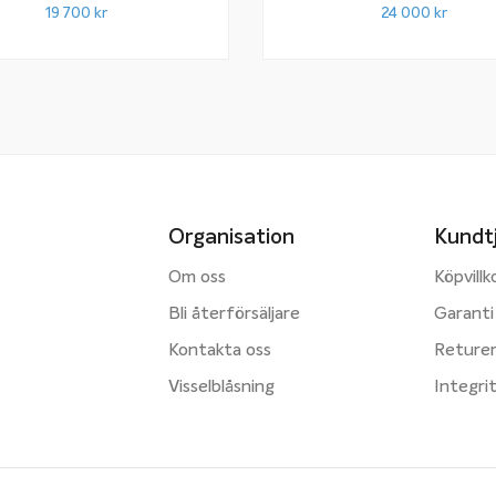
19 700
kr
24 000
kr
Organisation
Kundt
Om oss
Köpvillk
Bli återförsäljare
Garanti
Kontakta oss
Reture
Visselblåsning
Integri