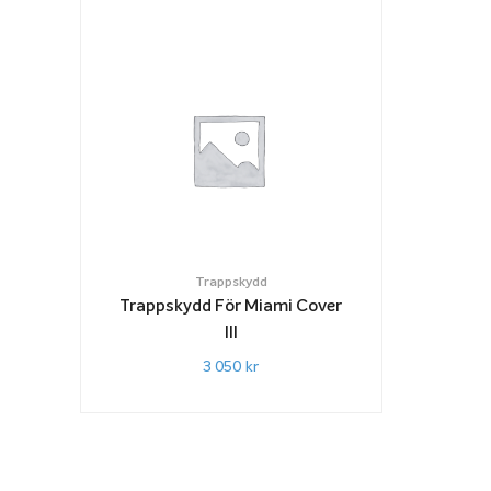
Trappskydd
Trappskydd För Miami Cover
III
3 050
kr