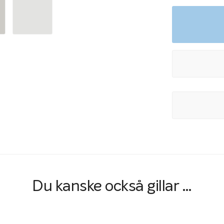
Poolskydd til
Om du har en poo
två alternativ: 
du att utrusta 
Ett trappskydd ti
coverskenorna f
skyddet och fin
End 3 meter. För
du både trappsky
varukorgen.
Du kanske också gillar …
Trappskydd för M