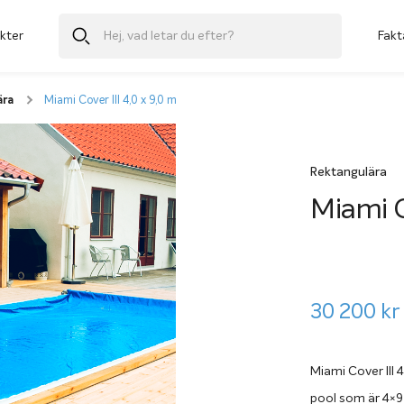
kter
Fakt
ära
Miami Cover III 4,0 x 9,0 m
Rektangulära
Miami C
30 200
kr
Miami Cover III 4
pool som är 4×9 