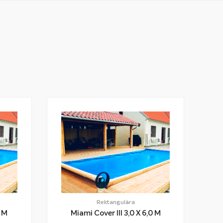
Rektangulära
 7,0 M
Miami Cover III 3,0 X 6,0 M