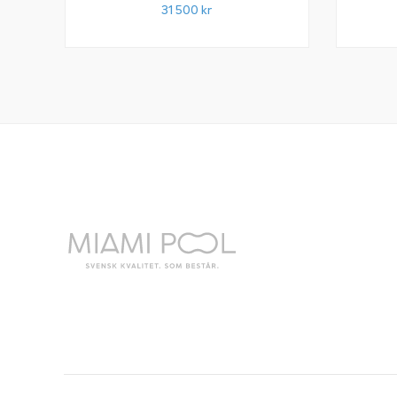
31 500
kr