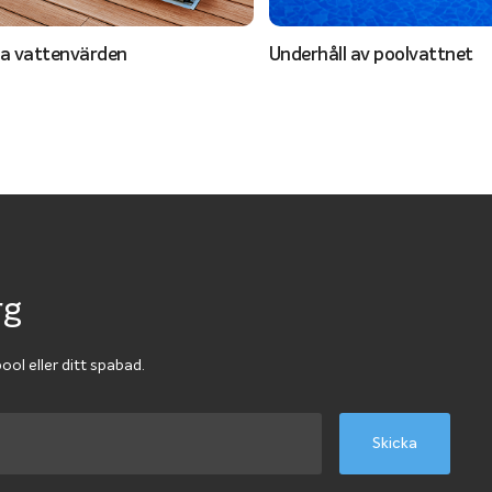
a vattenvärden
Underhåll av poolvattnet
rg
pool eller ditt spabad.