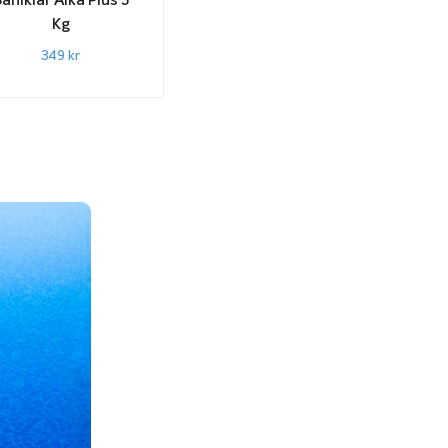
aniklar Alka Plus 5
Kg
349
kr