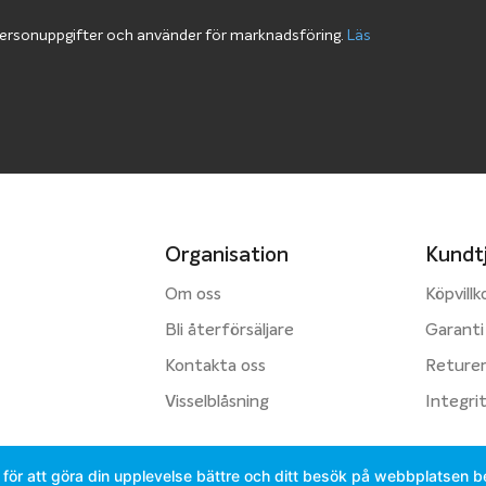
personuppgifter och använder för marknadsföring.
Läs
Organisation
Kundt
Om oss
Köpvillk
Bli återförsäljare
Garanti
Kontakta oss
Reture
Visselblåsning
Integri
för att göra din upplevelse bättre och ditt besök på webbplatsen