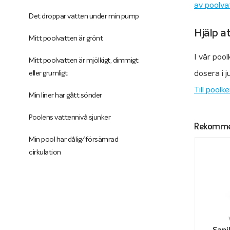
av poolv
Det droppar vatten under min pump
Hjälp a
Mitt poolvatten är grönt
I vår poo
Mitt poolvatten är mjölkigt, dimmigt
dosera i j
eller grumligt
Till pool
Min liner har gått sönder
Poolens vattennivå sjunker
Rekomme
Min pool har dålig/försämrad
cirkulation