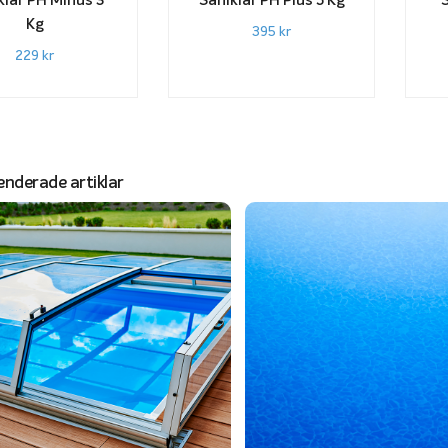
klar PH Minus 3
Saniklar PH Plus 5 Kg
S
Kg
395
kr
229
kr
derade artiklar