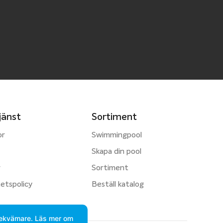
jänst
Sortiment
or
Swimmingpool
Skapa din pool
r
Sortiment
tetspolicy
Beställ katalog
 bekvämare. Läs mer om