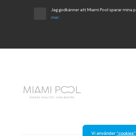
Jag godkänner att Miami Pool sparar mina 
mer...
Vi använder
"cookies"