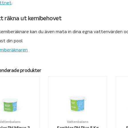
attnet
.
tt räkna ut kemibehovet
lkemiberäknare kan du även mata in dina egna vattenvärden oc
ust din pool.
kemiberäknaren
nderade produkter
Vattenbalans
Vattenbalans