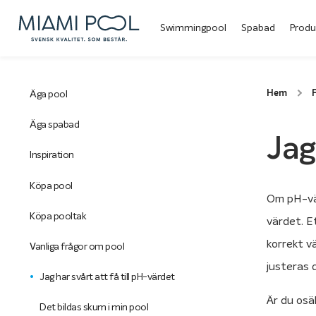
Swimmingpool
Spabad
Produ
Hem
F
Äga pool
Äga spabad
Jag
Inspiration
Köpa pool
Om pH-vär
Köpa pooltak
värdet. E
korrekt v
Vanliga frågor om pool
justeras 
Jag har svårt att få till pH-värdet
Är du osä
Det bildas skum i min pool