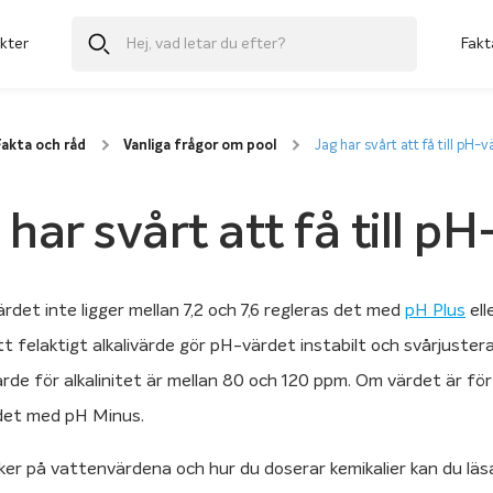
kter
Fakt
akta och råd
Vanliga frågor om pool
Jag har svårt att få till pH-v
 har svårt att få till p
det inte ligger mellan 7,2 och 7,6 regleras det med
pH Plus
ell
tt felaktigt alkalivärde gör pH-värdet instabilt och svårjustera
ärde för alkalinitet är mellan 80 och 120 ppm. Om värdet är fö
det med pH Minus.
ker på vattenvärdena och hur du doserar kemikalier kan du läsa